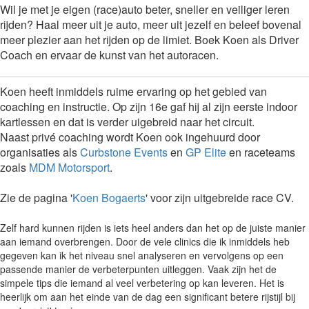
Wil je met je eigen (race)auto beter, sneller en veiliger leren
rijden? Haal meer uit je auto, meer uit jezelf en beleef bovenal
meer plezier aan het rijden op de limiet. Boek Koen als Driver
Coach en ervaar de kunst van het autoracen.
Koen heeft inmiddels ruime ervaring op het gebied van
coaching en instructie. Op zijn 16e gaf hij al zijn eerste indoor
kartlessen en dat is verder uigebreid naar het circuit.
Naast privé coaching wordt Koen ook ingehuurd door
organisaties als
Curbstone Events
en
GP Elite
en raceteams
zoals
MDM Motorsport
.
Zie de pagina '
Koen Bogaerts
' voor zijn uitgebreide race CV.
Zelf hard kunnen rijden is iets heel anders dan het op de juiste manier
aan iemand overbrengen. Door de vele clinics die ik inmiddels heb
gegeven kan ik het niveau snel analyseren en vervolgens op een
passende manier de verbeterpunten uitleggen. Vaak zijn het de
simpele tips die iemand al veel verbetering op kan leveren. Het is
heerlijk om aan het einde van de dag een significant betere rijstijl bij