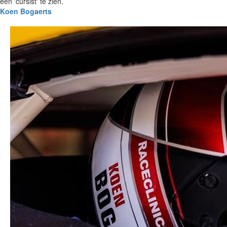
een 'cursist' te zien.
Koen Bogaerts